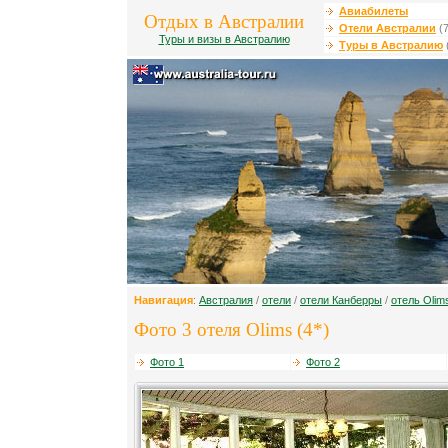
Авиабилеты
Отдых в Австралии
Отели Австралии
(7
Туры и визы в Австралию
Туры в Австралию
Навигация
:
Австралия
/
отели
/
отели Канберры
/
отель Olim
Фото 3 отеля Olims (4*)
Фото 1
Фото 2