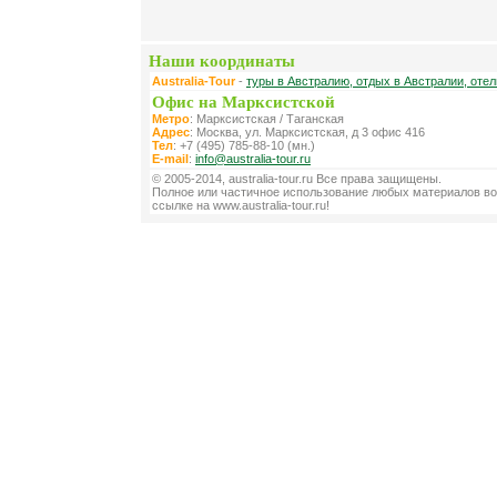
Наши координаты
Australia-Tour
-
туры в Австралию, отдых в Австралии, оте
Офис на Марксистской
Метро
: Марксистская / Таганская
Адрес
: Москва, ул. Марксистская, д 3 офис 416
Тел
: +7 (495) 785-88-10 (мн.)
E-mail
:
info@australia-tour.ru
© 2005-2014, australia-tour.ru Все права защищены.
Полное или частичное использование любых материалов во
ссылке на www.australia-tour.ru!