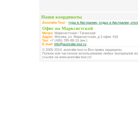
Наши координаты
Australia-Tour
-
туры в Австралию, отдых в Австралии, оте
Офис на Марксистской
Метро
: Марксистская / Таганская
Адрес
: Москва, ул. Марксистская, д 3 офис 416
Тел
: +7 (495) 785-88-10 (мн.)
E-mail
:
info@australia-tour.ru
© 2005-2014, australia-tour.ru Все права защищены.
Полное или частичное использование любых материалов во
ссылке на www.australia-tour.ru!