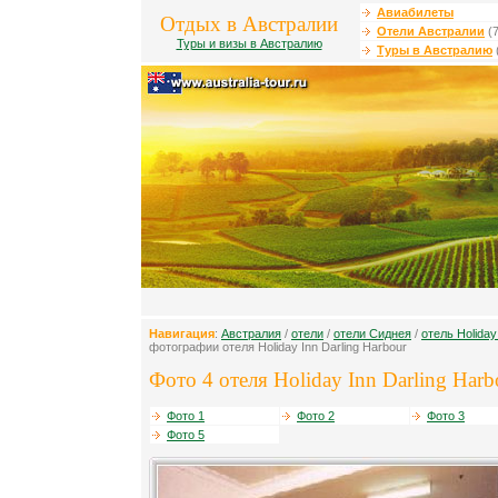
Авиабилеты
Отдых в Австралии
Отели Австралии
(7
Туры и визы в Австралию
Туры в Австралию
Навигация
:
Австралия
/
отели
/
отели Сиднея
/
отель Holiday
фотографии отеля Holiday Inn Darling Harbour
Фото 4 отеля Holiday Inn Darling Harb
Фото 1
Фото 2
Фото 3
Фото 5