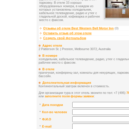
парковку. В отеле 33 хорошо
оборудованных номера, в каждом из
которых установлены холодильник,
кабельное телевидение, радио и утюг с
гладильной доской, кофеварка и рабочее
место с факсом.
Отзывы об отеле Best Western Bell Motor Inn
(0)
Оставить отзыв об этом отеле
Создать свой фотоальбом
Адрес отеля
2 Patterson St. | Preston, Melbourne 3072, Australia
В номере
холодильник, кабельное телевидение, радио, утюг с гладиль
рабочее место с факсом.
В отеле
прачечная, конференц-зал, комнаты для некурящих, парковка
бассейн.
Дополнительная информация
Континентальный завтрак включен в стоимость.
Для организации тура в этот отель звоните по тел: +7 (495)
7
или
заполните поля формы заявки
:
*
Дата поездки
*
Кол-во человек
*
Ф.И.О
*
E-mail