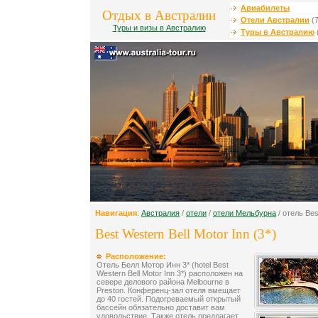
Авиабилеты
Отдых в Австралии
Отели Австралии
(7
Туры и визы в Австралию
Туры в Австралию
Навигация
:
Австралия
/
отели
/
отели Мельбурна
/ отель Bes
Best Western Bell Motor Inn (3*)
Расположение:
Отель Белл Мотор Инн 3* (hotel Best
Western Bell Motor Inn 3*) расположен на
севере делового района Melbourne в
Preston. Конференц-зал отеля вмещает
до 40 гостей. Подогреваемый открытый
бассейн обязательно доставит вам
удовольствие. Также отель предлагает