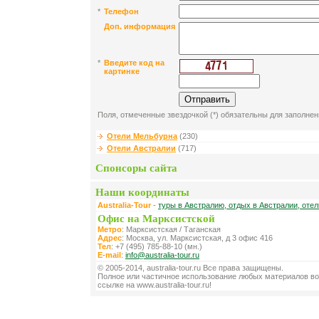
*
Телефон
Доп. информация
*
Введите код на
картинке
Поля, отмеченные звездочкой (*) обязательны для заполнен
Отели Мельбурна
(230)
Отели Австралии
(717)
Спонсоры сайта
Наши координаты
Australia-Tour
-
туры в Австралию, отдых в Австралии, оте
Офис на Марксистской
Метро
: Марксистская / Таганская
Адрес
: Москва, ул. Марксистская, д 3 офис 416
Тел
: +7 (495) 785-88-10 (мн.)
E-mail
:
info@australia-tour.ru
© 2005-2014, australia-tour.ru Все права защищены.
Полное или частичное использование любых материалов во
ссылке на www.australia-tour.ru!