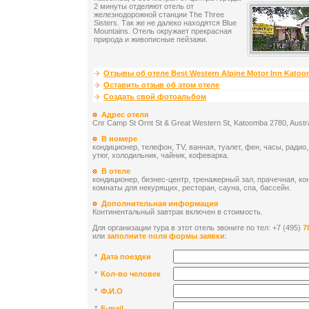
2 минуты отделяют отель от
железнодорожной станции The Three
Sisters. Так же не далеко находятся Blue
Mountains. Отель окружает прекрасная
природа и живописные пейзажи.
Отзывы об отеле Best Western Alpine Motor Inn Kato
Оставить отзыв об этом отеле
Создать свой фотоальбом
Адрес отеля
Cnr Camp St Ornt St & Great Western St, Katoomba 2780, Austra
В номере
кондиционер, телефон, TV, ванная, туалет, фен, часы, радио,
утюг, холодильник, чайник, кофеварка.
В отеле
кондиционер, бизнес-центр, тренажерный зал, прачечная, ко
комнаты для некурящих, ресторан, сауна, спа, бассейн.
Дополнительная информация
Континентальный завтрак включен в стоимость.
Для организации тура в этот отель звоните по тел: +7 (495)
7
или
заполните поля формы заявки
:
*
Дата поездки
*
Кол-во человек
*
Ф.И.О
*
E-mail