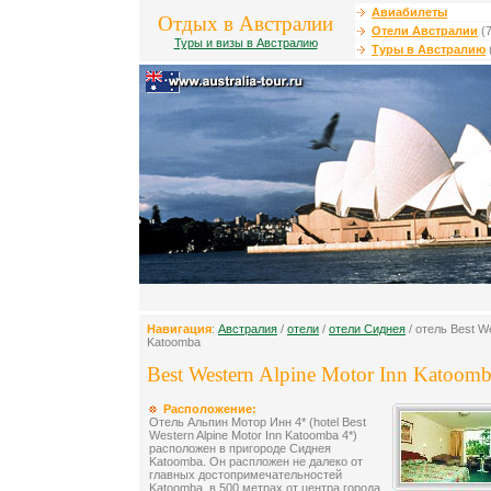
Авиабилеты
Отдых в Австралии
Отели Австралии
(7
Туры и визы в Австралию
Туры в Австралию
Навигация
:
Австралия
/
отели
/
отели Сиднея
/ отель Best We
Katoomba
Best Western Alpine Motor Inn Katoomb
Расположение:
Отель Альпин Мотор Инн 4* (hotel Best
Western Alpine Motor Inn Katoomba 4*)
расположен в пригороде Сиднея
Katoomba. Он распложен не далеко от
главных достопримечательностей
Katoomba, в 500 метрах от центра города.