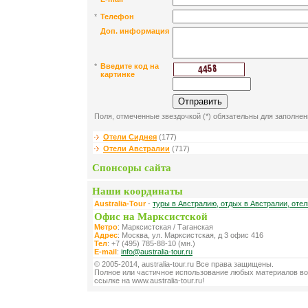
*
Телефон
Доп. информация
*
Введите код на
картинке
Поля, отмеченные звездочкой (*) обязательны для заполнен
Отели Сиднея
(177)
Отели Австралии
(717)
Спонсоры сайта
Наши координаты
Australia-Tour
-
туры в Австралию, отдых в Австралии, оте
Офис на Марксистской
Метро
: Марксистская / Таганская
Адрес
: Москва, ул. Марксистская, д 3 офис 416
Тел
: +7 (495) 785-88-10 (мн.)
E-mail
:
info@australia-tour.ru
© 2005-2014, australia-tour.ru Все права защищены.
Полное или частичное использование любых материалов во
ссылке на www.australia-tour.ru!