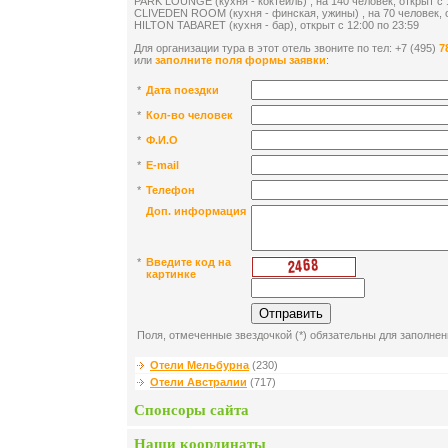
PARK LOUNGE (кухня - коктейль) , на 140 человек, открыт c 1
CLIVEDEN ROOM (кухня - финская, ужины) , на 70 человек, от
HILTON TABARET (кухня - бар), открыт c 12:00 по 23:59
Для организации тура в этот отель звоните по тел: +7 (495)
7
или
заполните поля формы заявки
:
*
Дата поездки
*
Кол-во человек
*
Ф.И.О
*
E-mail
*
Телефон
Доп. информация
*
Введите код на
картинке
Поля, отмеченные звездочкой (*) обязательны для заполнен
Отели Мельбурна
(230)
Отели Австралии
(717)
Спонсоры сайта
Наши координаты