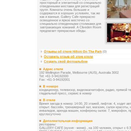
просторный и элегантный со специально
отведенными местами для регистраций
групп. Комнаты очень большие и
содержатся в хороших условиях, так же
как и ванные. Gallery Cafe прекрасно
освещенное и яркое местечко со
специально отведенными столиками для
завтракающих команий. А Cliveden Room
предлагает прекрасные обеды.
Отзывы об отеле Hilton On The Park
(0)
Оставить отзыв об этом отеле
Создать свой фотоальбом
Адрес отеля
192 Wellington Parade, Melbourne (AUS), Australia 3002
Tel: +61-3-94192000
Fax: +61-3-94192001
В номере
кондиционер, телевизор, видеомагнитофон, радио, прямой т
гладильный пресс, сервис в номер
В отеле
Время заезда в номер: 14:00, 20 этажей, лифтов: 4, ходит авт
открыт. бассейн, тренажерный зал, магазин, салон красоты, 
инвалидов, аренда машин, конференц-залов: 7, микрофон, п
круглосуточно
Дополнительная информация
рестораны:
GALLERY CAFE (кухня - меню) , на 100 человек, открыт c 6:3