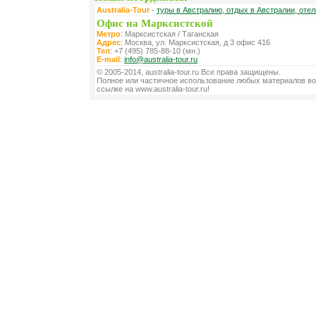
Australia-Tour
-
туры в Австралию, отдых в Австралии, оте
Офис на Марксистской
Метро
: Марксистская / Таганская
Адрес
: Москва, ул. Марксистская, д 3 офис 416
Тел
: +7 (495) 785-88-10 (мн.)
E-mail
:
info@australia-tour.ru
© 2005-2014, australia-tour.ru Все права защищены.
Полное или частичное использование любых материалов во
ссылке на www.australia-tour.ru!