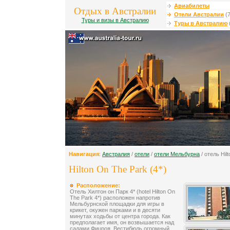
Авиабилеты
Отдых в Австралии
Отели Австралии
(7
Туры и визы в Австралию
Туры в Австралию
Навигация
:
Австралия
/
отели
/
отели Мельбурна
/ отель Hil
Hilton On The Park (4*)
Расположение:
Отель Хилтон он Парк 4* (hotel Hilton On
The Park 4*) расположен напротив
Мельбурнской площадки для игры в
крикет, окужен парками и в десяти
минутах ходьбы от центра города. Как
предполагает имя, он возвышается над
садами Фицроя. Вестибюль огромный,